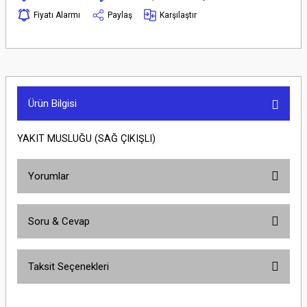
Fiyatı Alarmı
Paylaş
Karşılaştır
Ürün Bilgisi
YAKIT MUSLUĞU (SAĞ ÇIKIŞLI)
Yorumlar
Soru & Cevap
Bu ürüne ilk yorumu siz yapın!
Taksit Seçenekleri
Yorum Yaz
Ürün hakkında henüz soru sorulmamış.