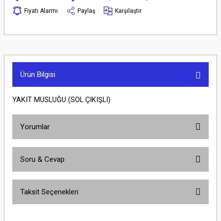
Fiyatı Alarmı
Paylaş
Karşılaştır
Ürün Bilgisi
YAKIT MUSLUĞU (SOL ÇIKIŞLI)
Yorumlar
Soru & Cevap
Bu ürüne ilk yorumu siz yapın!
Taksit Seçenekleri
Yorum Yaz
Ürün hakkında henüz soru sorulmamış.