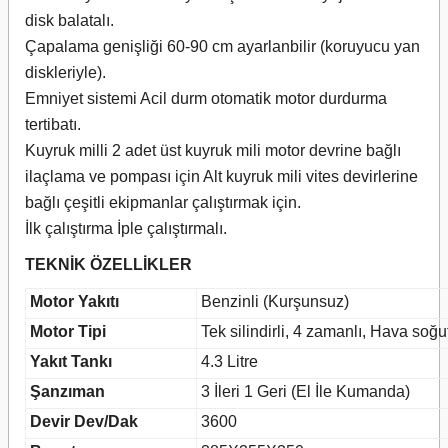
disk balatalı.
Çapalama genişliği 60-90 cm ayarlanbilir (koruyucu yan
diskleriyle).
Emniyet sistemi Acil durm otomatik motor durdurma
tertibatı.
Kuyruk milli 2 adet üst kuyruk mili motor devrine bağlı
ilaçlama ve pompası için Alt kuyruk mili vites devirlerine
bağlı çeşitli ekipmanlar çalıştırmak için.
İlk çalıştırma İple çalıştırmalı.
TEKNİK ÖZELLİKLER
Motor Yakıtı
Benzinli (Kurşunsuz)
Motor Tipi
Tek silindirli, 4 zamanlı, Hava soğu
Yakıt Tankı
4.3 Litre
Şanzıman
3 İleri 1 Geri (El İle Kumanda)
Devir Dev/Dak
3600