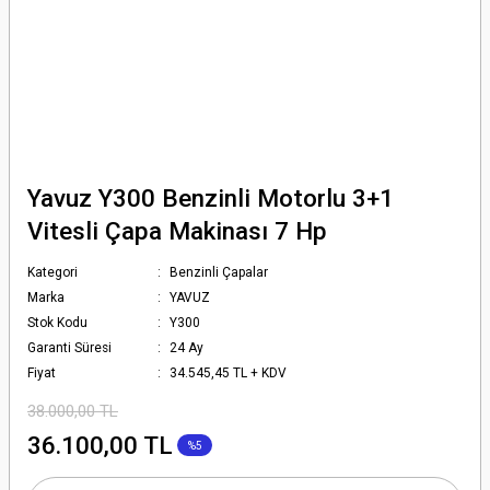
Yavuz Y300 Benzinli Motorlu 3+1
Vitesli Çapa Makinası 7 Hp
Kategori
Benzinli Çapalar
Marka
YAVUZ
Stok Kodu
Y300
Garanti Süresi
24 Ay
Fiyat
34.545,45 TL + KDV
38.000,00 TL
36.100,00 TL
%5