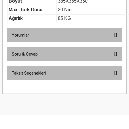
Boyut
385X355X350
Max. Tork Gücü
20 Nm.
Ağırlık
85 KG
Yorumlar
Soru & Cevap
Bu ürüne ilk yorumu siz yapın!
Taksit Seçenekleri
Yorum Yaz
Ürün hakkında henüz soru sorulmamış.
Soru Sor