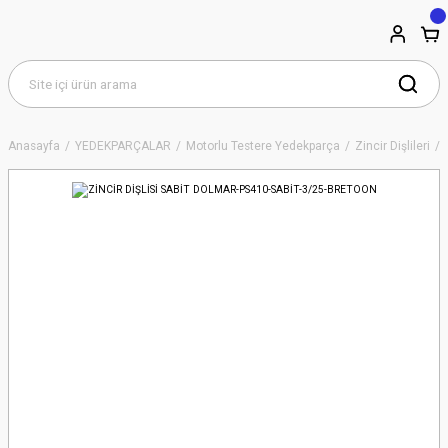
Anasayfa
YEDEKPARÇALAR
Motorlu Testere Yedekparça
Zincir Dişlileri