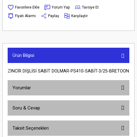
Yorum Yap
Tavsiye Et
Fiyatı Alarmı
Paylaş
Karşılaştır
Ürün Bilgisi
ZİNCİR DİŞLİSİ SABİT DOLMAR-PS410-SABİT-3/25-BRETOON
Yorumlar
Soru & Cevap
Bu ürüne ilk yorumu siz yapın!
Taksit Seçenekleri
Yorum Yaz
Ürün hakkında henüz soru sorulmamış.