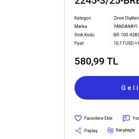
2245-3/25-B
Kategori
Zincir Dişlileri
Marka
YANSANAYİ
Stok Kodu
BR-100-428
Fiyat
10,17 USD +
580,99 TL
Gel
Yo
Karşılaştır
Paylaş