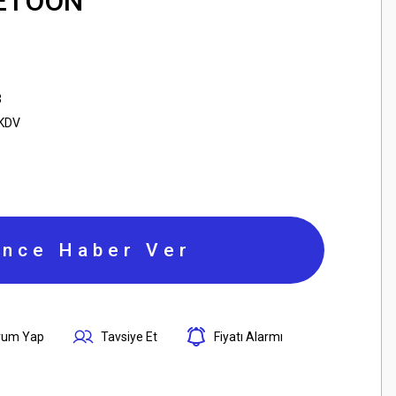
RETOON
3
 KDV
ince Haber Ver
rum Yap
Tavsiye Et
Fiyatı Alarmı