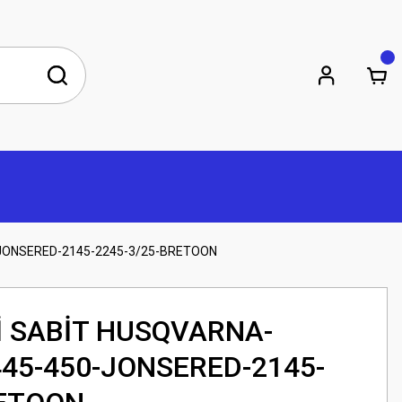
0-JONSERED-2145-2245-3/25-BRETOON
Sİ SABİT HUSQVARNA-
445-450-JONSERED-2145-