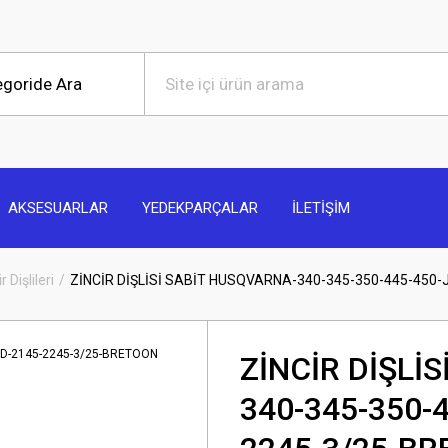
AKSESUARLAR
YEDEKPARÇALAR
İLETİŞİM
r Dişlileri
ZİNCİR DİŞLİSİ SABİT HUSQVARNA-340-345-350-445-45
ZİNCİR DİŞLİ
340-345-350-