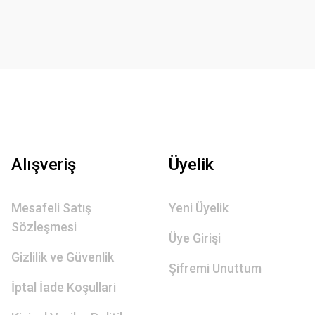
Alışveriş
Üyelik
Mesafeli Satış
Yeni Üyelik
Sözleşmesi
Üye Girişi
Gizlilik ve Güvenlik
Şifremi Unuttum
İptal İade Koşullari