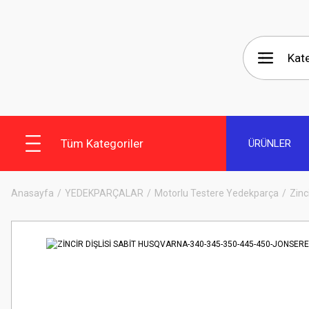
Tüm Kategoriler
ÜRÜNLER
Anasayfa
YEDEKPARÇALAR
Motorlu Testere Yedekparça
Zinci