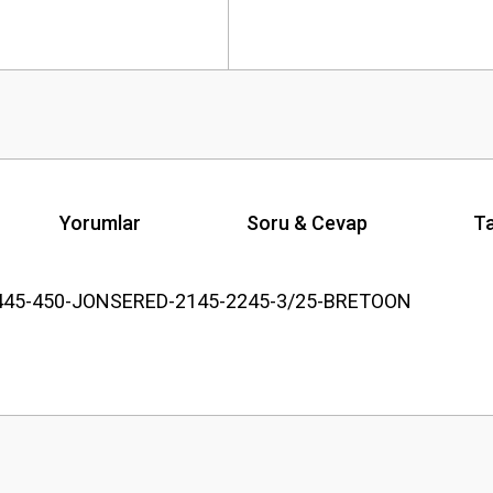
Yorumlar
Soru & Cevap
Ta
-445-450-JONSERED-2145-2245-3/25-BRETOON
Ürün hakkında henüz soru sorulmamış.
Bu ürüne ilk yorumu siz yapın!