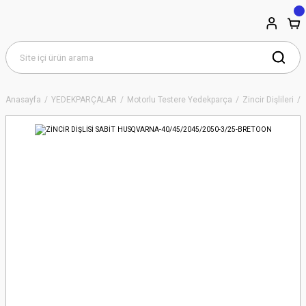
Anasayfa
YEDEKPARÇALAR
Motorlu Testere Yedekparça
Zincir Dişlileri