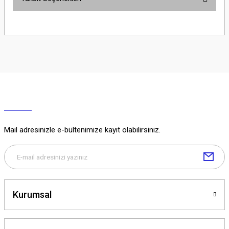
Yorum Yaz
Ürün hakkında henüz soru sorulmamış.
Soru Sor
Mail adresinizle e-bültenimize kayıt olabilirsiniz.
Kurumsal