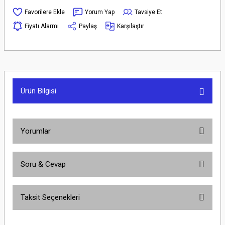
Yorum Yap
Tavsiye Et
Fiyatı Alarmı
Paylaş
Karşılaştır
Ürün Bilgisi
Yorumlar
Soru & Cevap
Bu ürüne ilk yorumu siz yapın!
Taksit Seçenekleri
Yorum Yaz
Ürün hakkında henüz soru sorulmamış.