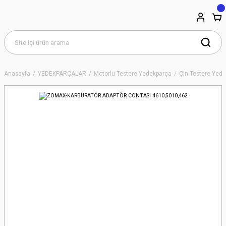
Anasayfa
YEDEKPARÇALAR
Motorlu Testere Yedekparça
Çin Testere Yede