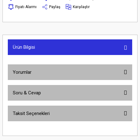
Fiyatı Alarmı
Paylaş
Karşılaştır
Ürün Bilgisi
Yorumlar
Soru & Cevap
Bu ürüne ilk yorumu siz yapın!
Taksit Seçenekleri
Yorum Yaz
Ürün hakkında henüz soru sorulmamış.
Soru Sor