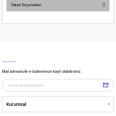
Taksit Seçenekleri
Yorum Yaz
Ürün hakkında henüz soru sorulmamış.
Soru Sor
Mail adresinizle e-bültenimize kayıt olabilirsiniz.
Kurumsal