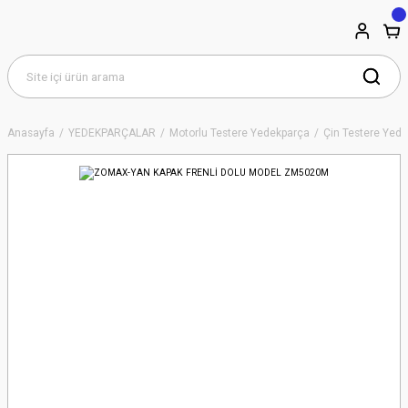
Anasayfa
YEDEKPARÇALAR
Motorlu Testere Yedekparça
Çin Testere Yede