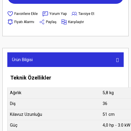
Yorum Yap
Tavsiye Et
Fiyatı Alarmı
Paylaş
Karşılaştır
Ürün Bilgisi
Teknik Özellikler
Ağırlık
5,8 kg
Diş
36
Kılavuz Uzunluğu
51 cm
Güç
4,0 hp - 3.0 kW