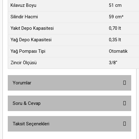
Kılavuz Boyu
51 cm
Silindir Hacmi
59 cm³
Yakıt Depo Kapasitesi
0,70 lt
Yağ Depo Kapasitesi
0,35 lt
Yağ Pompası Tipi
Otomatik
Zincir Ölçüsü
3/8"
Yorumlar
Soru & Cevap
Bu ürüne ilk yorumu siz yapın!
Taksit Seçenekleri
Yorum Yaz
Ürün hakkında henüz soru sorulmamış.