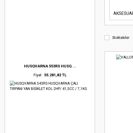
AKSESUA
Stoktakiler
HUSQVARNA 553RS HUSQ ...
Fiyat :
55.281,82 TL