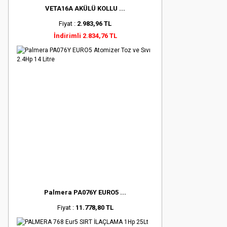
VETA16A AKÜLÜ KOLLU ...
Fiyat :
2.983,96 TL
İndirimli 2.834,76 TL
Palmera PA076Y EURO5 ...
Fiyat :
11.778,80 TL