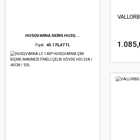
VALLORB
HUSQVARNA 543RS HUSQ ...
1.085,
Fiyat :
45.173,47 TL