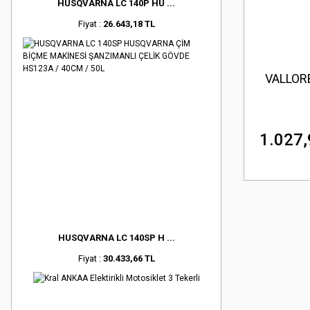
HUSQVARNA LC 140P HU ...
Fiyat :
26.643,18 TL
VALLORB
1.027,
HUSQVARNA LC 140SP H ...
Fiyat :
30.433,66 TL