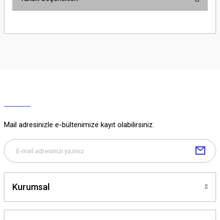
Yorum Yaz
Ürün hakkında henüz soru sorulmamış.
Soru Sor
Mail adresinizle e-bültenimize kayıt olabilirsiniz.
Kurumsal