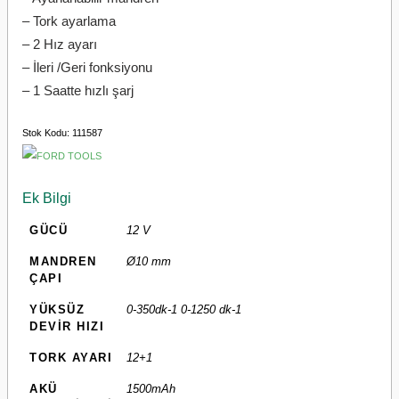
– Tork ayarlama
– 2 Hız ayarı
– İleri /Geri fonksiyonu
– 1 Saatte hızlı şarj
Stok Kodu:
111587
Ek Bilgi
GÜCÜ
12 V
MANDREN
Ø10 mm
ÇAPI
YÜKSÜZ
0-350dk-1 0-1250 dk-1
DEVİR HIZI
TORK AYARI
12+1
AKÜ
1500mAh