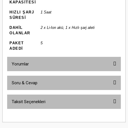
KAPASİTESİ
HIZLI ŞARJ
1 Saat
SÜRESİ
DAHİL
2 x Li-Ion akü, 1 x Hızlı şarj aleti
OLANLAR
PAKET
5
ADEDİ
Yorumlar
Soru & Cevap
Bu ürüne ilk yorumu siz yapın!
Taksit Seçenekleri
Yorum Yaz
Ürün hakkında henüz soru sorulmamış.
Soru Sor