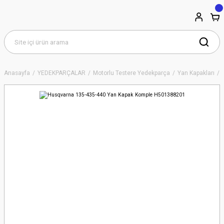
Anasayfa
YEDEKPARÇALAR
Motorlu Testere Yedekparça
Yan Kapakları