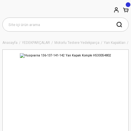
Anasayfa
YEDEKPARÇALAR
Motorlu Testere Yedekparça
Yan Kapakları