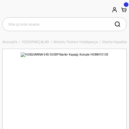
Anasayfa
YEDEKPARÇALAR
Motorlu Testere Yedekparça
Starter Kapakları