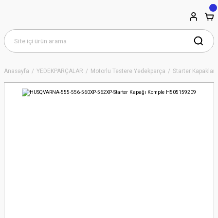
Anasayfa
YEDEKPARÇALAR
Motorlu Testere Yedekparça
Starter Kapakları