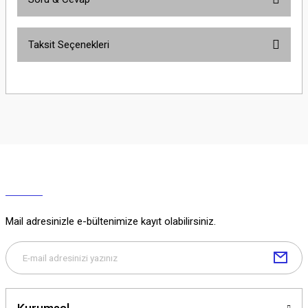
Bu ürüne ilk yorumu siz yapın!
Taksit Seçenekleri
Yorum Yaz
Ürün hakkında henüz soru sorulmamış.
Soru Sor
Mail adresinizle e-bültenimize kayıt olabilirsiniz.