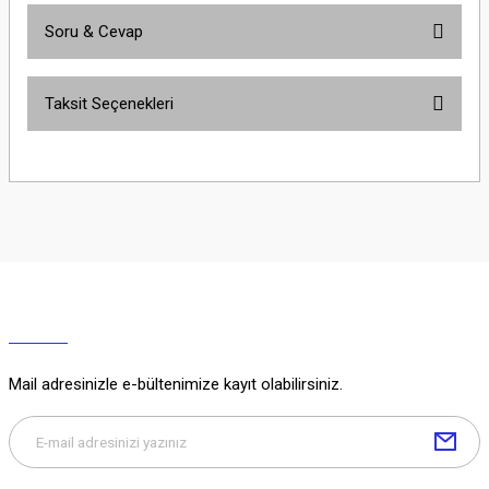
Soru & Cevap
Bu ürüne ilk yorumu siz yapın!
Taksit Seçenekleri
Yorum Yaz
Ürün hakkında henüz soru sorulmamış.
Soru Sor
Mail adresinizle e-bültenimize kayıt olabilirsiniz.