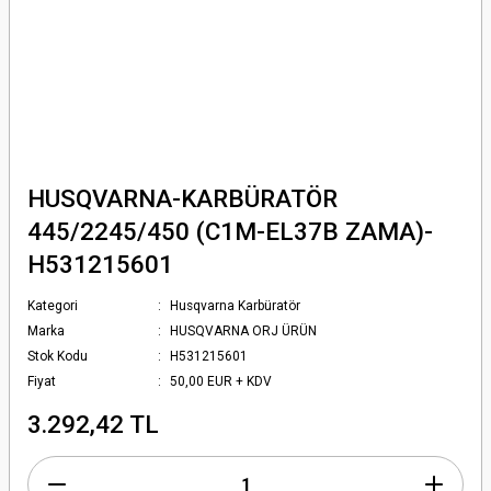
HUSQVARNA-KARBÜRATÖR
445/2245/450 (C1M-EL37B ZAMA)-
H531215601
Kategori
Husqvarna Karbüratör
Marka
HUSQVARNA ORJ ÜRÜN
Stok Kodu
H531215601
Fiyat
50,00 EUR + KDV
3.292,42 TL