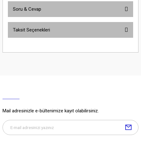
Soru & Cevap
Bu ürüne ilk yorumu siz yapın!
Taksit Seçenekleri
Yorum Yaz
Ürün hakkında henüz soru sorulmamış.
Soru Sor
Mail adresinizle e-bültenimize kayıt olabilirsiniz.