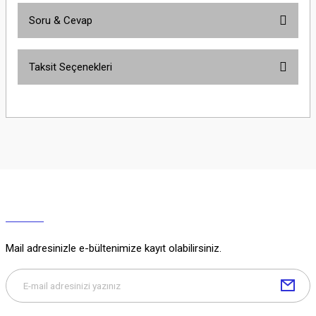
Soru & Cevap
Bu ürüne ilk yorumu siz yapın!
Taksit Seçenekleri
Yorum Yaz
Ürün hakkında henüz soru sorulmamış.
Soru Sor
Mail adresinizle e-bültenimize kayıt olabilirsiniz.