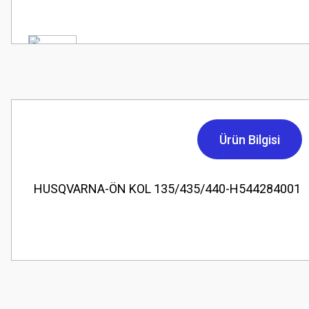
Ürün Bilgisi
HUSQVARNA-ÖN KOL 135/435/440-H544284001