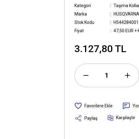
Kategori
Taşıma Kollar
Marka
HUSQVARNA
Stok Kodu
H544284001
Fiyat
47,50 EUR +
3.127,80 TL
Yo
Karşılaştır
Paylaş