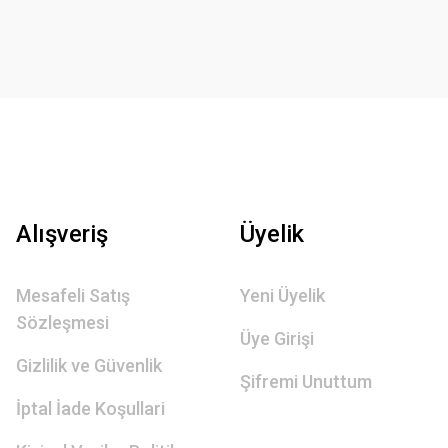
Alışveriş
Üyelik
Mesafeli Satış
Yeni Üyelik
Sözleşmesi
Üye Girişi
Gizlilik ve Güvenlik
Şifremi Unuttum
İptal İade Koşullari