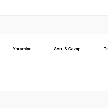
Yorumlar
Soru & Cevap
Ta
Ürün hakkında henüz soru sorulmamış.
Bu ürüne ilk yorumu siz yapın!