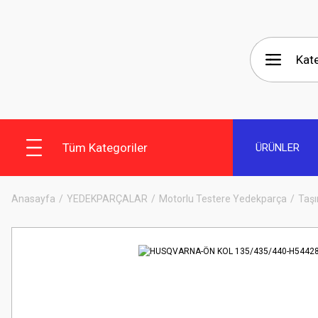
Tüm Kategoriler
ÜRÜNLER
Anasayfa
YEDEKPARÇALAR
Motorlu Testere Yedekparça
Taşı