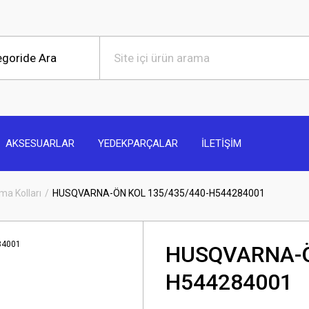
AKSESUARLAR
YEDEKPARÇALAR
İLETİŞİM
ma Kolları
HUSQVARNA-ÖN KOL 135/435/440-H544284001
HUSQVARNA-Ö
H544284001