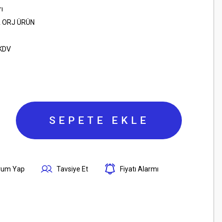
ı
 ORJ ÜRÜN
 KDV
SEPETE EKLE
rum Yap
Tavsiye Et
Fiyatı Alarmı