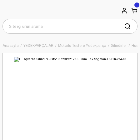
Anasayfa
YEDEKPARÇALAR
Motorlu Testere Yedekparça
Silindirler
Husq