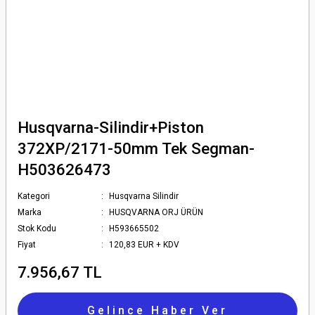
Husqvarna-Silindir+Piston
372XP/2171-50mm Tek Segman-
H503626473
Kategori
Husqvarna Silindir
Marka
HUSQVARNA ORJ ÜRÜN
Stok Kodu
H593665502
Fiyat
120,83 EUR + KDV
7.956,67 TL
Gelince Haber Ver