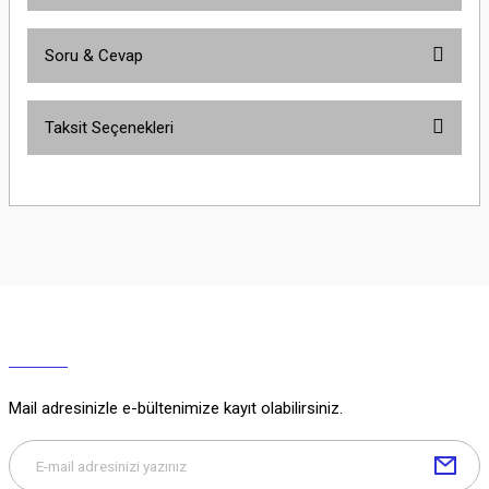
Soru & Cevap
Bu ürüne ilk yorumu siz yapın!
Taksit Seçenekleri
Yorum Yaz
Ürün hakkında henüz soru sorulmamış.
Soru Sor
Mail adresinizle e-bültenimize kayıt olabilirsiniz.