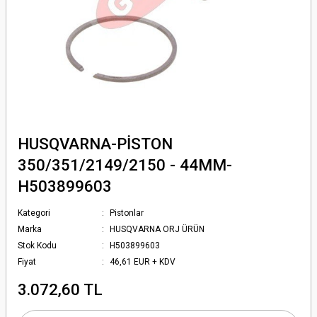
HUSQVARNA-PİSTON
350/351/2149/2150 - 44MM-
H503899603
Kategori
Pistonlar
Marka
HUSQVARNA ORJ ÜRÜN
Stok Kodu
H503899603
Fiyat
46,61 EUR + KDV
3.072,60 TL