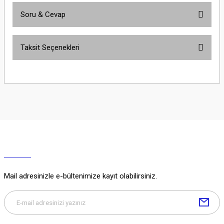
Soru & Cevap
Bu ürüne ilk yorumu siz yapın!
Taksit Seçenekleri
Yorum Yaz
Ürün hakkında henüz soru sorulmamış.
Soru Sor
Mail adresinizle e-bültenimize kayıt olabilirsiniz.