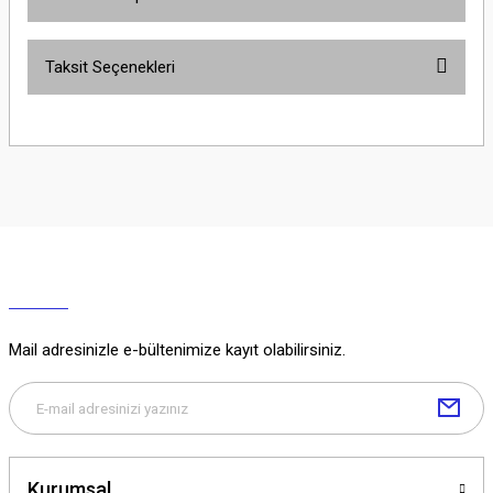
Bu ürüne ilk yorumu siz yapın!
Taksit Seçenekleri
Yorum Yaz
Ürün hakkında henüz soru sorulmamış.
Soru Sor
Mail adresinizle e-bültenimize kayıt olabilirsiniz.
Kurumsal