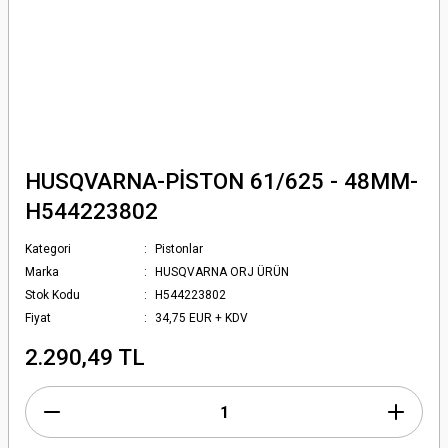
HUSQVARNA-PİSTON 61/625 - 48MM-
H544223802
Kategori
Pistonlar
Marka
HUSQVARNA ORJ ÜRÜN
Stok Kodu
H544223802
Fiyat
34,75 EUR + KDV
2.290,49 TL