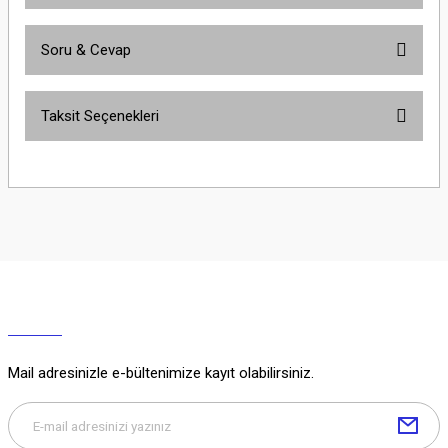
Soru & Cevap
Bu ürüne ilk yorumu siz yapın!
Taksit Seçenekleri
Yorum Yaz
Ürün hakkında henüz soru sorulmamış.
Soru Sor
Mail adresinizle e-bültenimize kayıt olabilirsiniz.