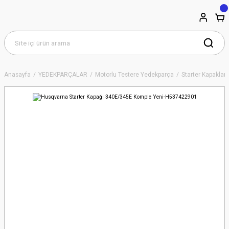
Anasayfa
YEDEKPARÇALAR
Motorlu Testere Yedekparça
Starter Kapakları