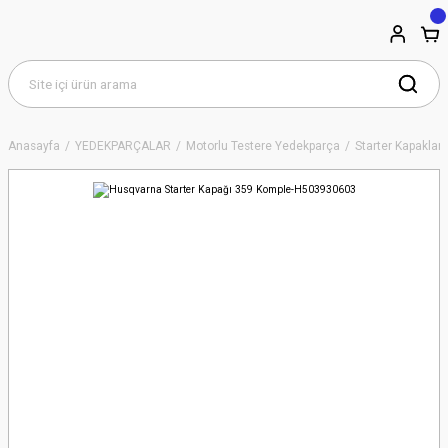
Anasayfa
YEDEKPARÇALAR
Motorlu Testere Yedekparça
Starter Kapakları