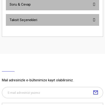
Soru & Cevap
Bu ürüne ilk yorumu siz yapın!
Taksit Seçenekleri
Yorum Yaz
Ürün hakkında henüz soru sorulmamış.
Soru Sor
Mail adresinizle e-bültenimize kayıt olabilirsiniz.