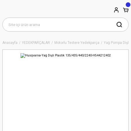
Anasayfa
YEDEKPARÇALAR
Motorlu Testere Yedekparça
Yağ Pompa Dişlil