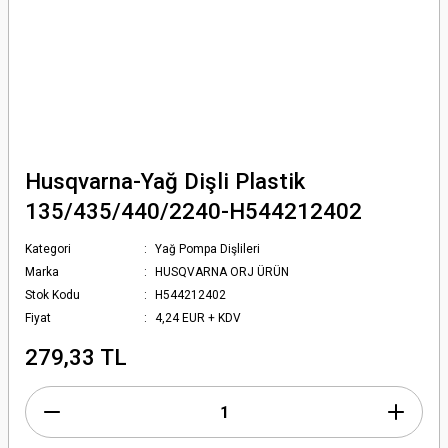
Husqvarna-Yağ Dişli Plastik
135/435/440/2240-H544212402
Kategori
Yağ Pompa Dişlileri
Marka
HUSQVARNA ORJ ÜRÜN
Stok Kodu
H544212402
Fiyat
4,24 EUR + KDV
279,33 TL