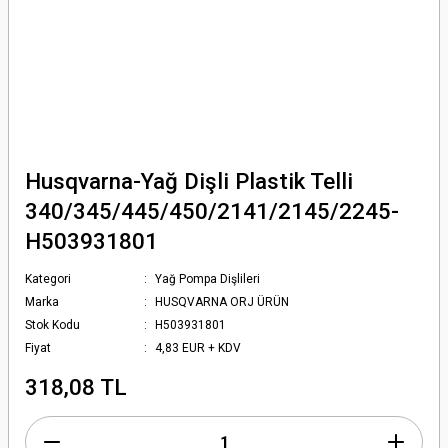
Husqvarna-Yağ Dişli Plastik Telli
340/345/445/450/2141/2145/2245-
H503931801
Kategori
Yağ Pompa Dişlileri
Marka
HUSQVARNA ORJ ÜRÜN
Stok Kodu
H503931801
Fiyat
4,83 EUR + KDV
318,08 TL