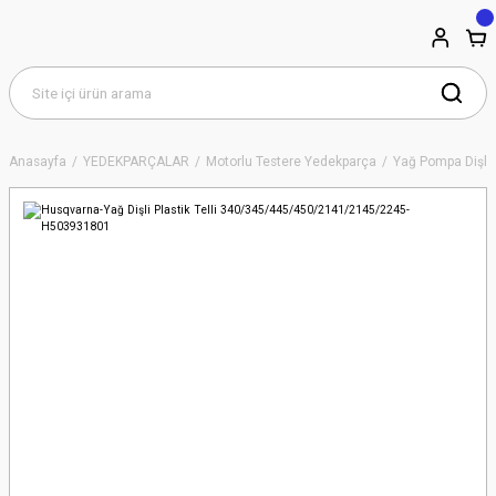
Anasayfa
YEDEKPARÇALAR
Motorlu Testere Yedekparça
Yağ Pompa Dişlil