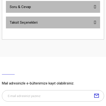
Soru & Cevap
Bu ürüne ilk yorumu siz yapın!
Taksit Seçenekleri
Yorum Yaz
Ürün hakkında henüz soru sorulmamış.
Soru Sor
Mail adresinizle e-bültenimize kayıt olabilirsiniz.