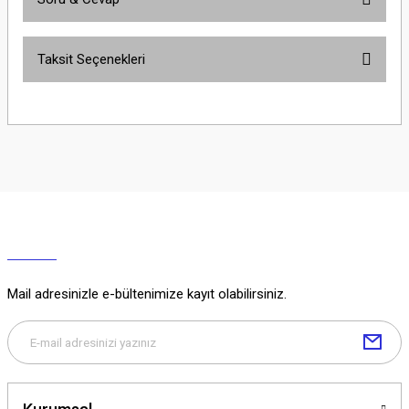
Bu ürüne ilk yorumu siz yapın!
Taksit Seçenekleri
Yorum Yaz
Ürün hakkında henüz soru sorulmamış.
Soru Sor
Mail adresinizle e-bültenimize kayıt olabilirsiniz.