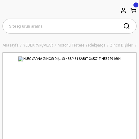
Anasayfa
YEDEKPARÇALAR
Motorlu Testere Yedekparça
Zincir Dişlileri