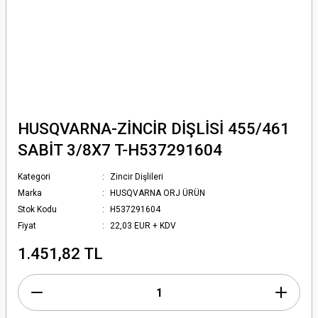
HUSQVARNA-ZİNCİR DİŞLİSİ 455/461
SABİT 3/8X7 T-H537291604
Kategori
Zincir Dişlileri
Marka
HUSQVARNA ORJ ÜRÜN
Stok Kodu
H537291604
Fiyat
22,03 EUR + KDV
1.451,82 TL