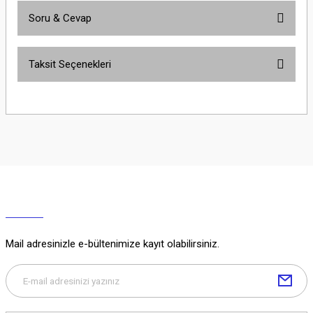
Soru & Cevap
Bu ürüne ilk yorumu siz yapın!
Taksit Seçenekleri
Yorum Yaz
Ürün hakkında henüz soru sorulmamış.
Soru Sor
Mail adresinizle e-bültenimize kayıt olabilirsiniz.