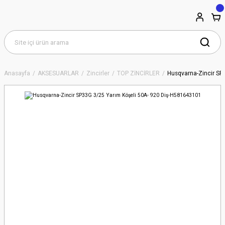
Anasayfa
AKSESUARLAR
Zincirler
TOP ZİNCİRLER
Husqvarna-Zincir SP