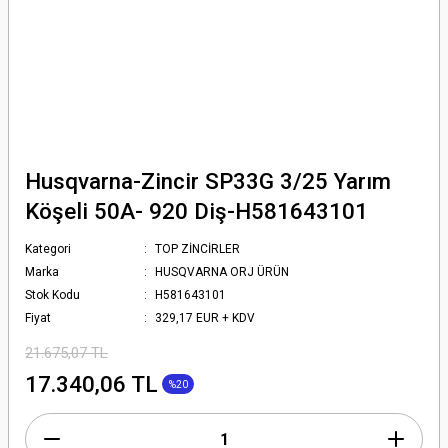
Husqvarna-Zincir SP33G 3/25 Yarım
Köşeli 50A- 920 Diş-H581643101
Kategori
TOP ZİNCİRLER
Marka
HUSQVARNA ORJ ÜRÜN
Stok Kodu
H581643101
Fiyat
329,17 EUR + KDV
21.675,07 TL
17.340,06 TL
%20