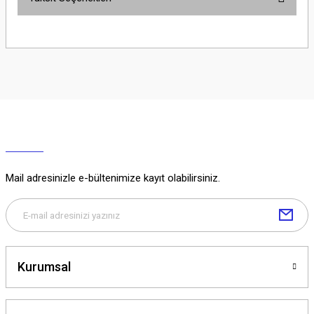
Yorum Yaz
Ürün hakkında henüz soru sorulmamış.
Soru Sor
Mail adresinizle e-bültenimize kayıt olabilirsiniz.
Kurumsal