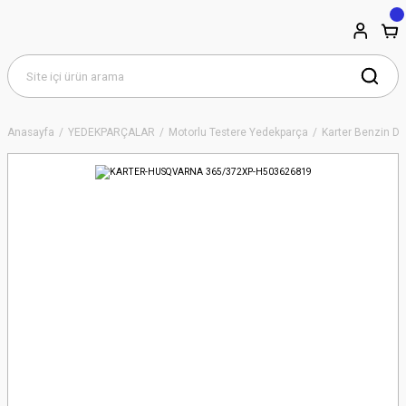
Anasayfa
YEDEKPARÇALAR
Motorlu Testere Yedekparça
Karter Benzin De