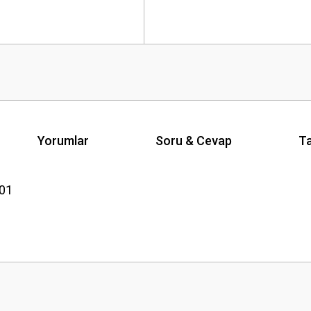
Yorumlar
Soru & Cevap
Ta
01
Ürün hakkında henüz soru sorulmamış.
Bu ürüne ilk yorumu siz yapın!