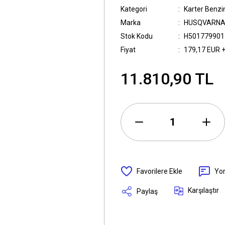
Kategori
Karter Benzi
Marka
HUSQVARNA
Stok Kodu
H501779901
Fiyat
179,17 EUR 
11.810,90 TL
Yo
Karşılaştır
Paylaş