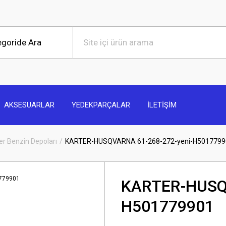
AKSESUARLAR
YEDEKPARÇALAR
İLETİŞİM
er Benzin Depoları
KARTER-HUSQVARNA 61-268-272-yeni-H5017799
KARTER-HUSQV
H501779901