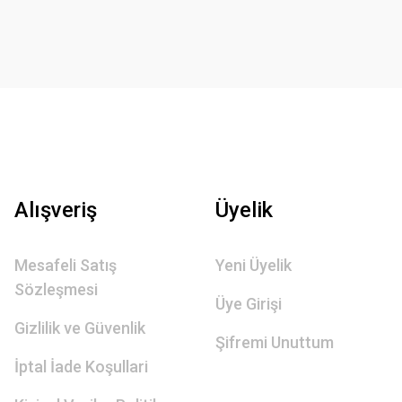
Alışveriş
Üyelik
Mesafeli Satış
Yeni Üyelik
Sözleşmesi
Üye Girişi
Gizlilik ve Güvenlik
Şifremi Unuttum
İptal İade Koşullari