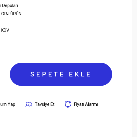
n Depoları
 ORJ ÜRÜN
+ KDV
SEPETE EKLE
rum Yap
Tavsiye Et
Fiyatı Alarmı