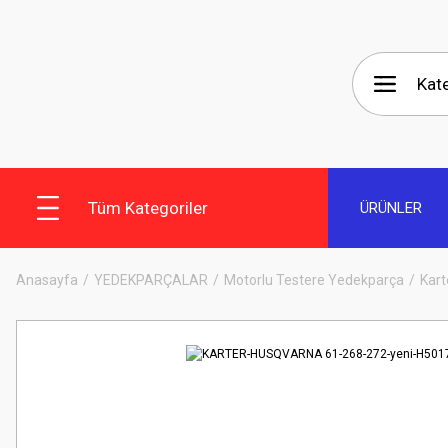
Tüm Kategoriler
ÜRÜNLER
Anasayfa
YEDEKPARÇALAR
Motorlu Testere Yedekparça
Kart