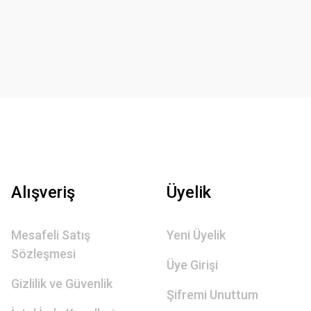
Alışveriş
Üyelik
Mesafeli Satış
Yeni Üyelik
Sözleşmesi
Üye Girişi
Gizlilik ve Güvenlik
Şifremi Unuttum