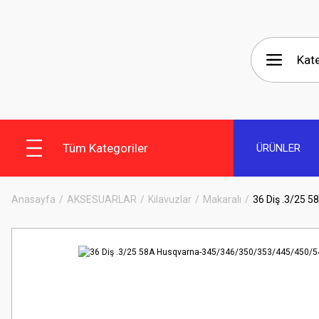
Tüm Kategoriler
ÜRÜNLER
Anasayfa
AKSESUARLAR
Kılavuzlar
Makaralı
36 Diş .3/25