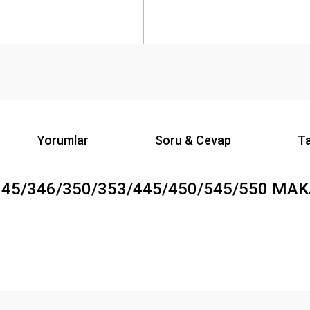
Yorumlar
Soru & Cevap
Ta
 345/346/350/353/445/450/545/550 MA
Ürün hakkında henüz soru sorulmamış.
Bu ürüne ilk yorumu siz yapın!