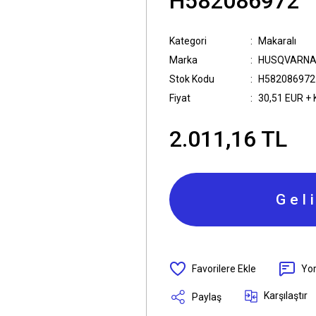
H582086972
Kategori
Makaralı
Marka
HUSQVARNA
Stok Kodu
H582086972
Fiyat
30,51 EUR +
2.011,16 TL
Gel
Yo
Karşılaştır
Paylaş