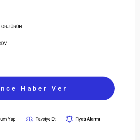
 ORJ ÜRÜN
 KDV
ince Haber Ver
rum Yap
Tavsiye Et
Fiyatı Alarmı