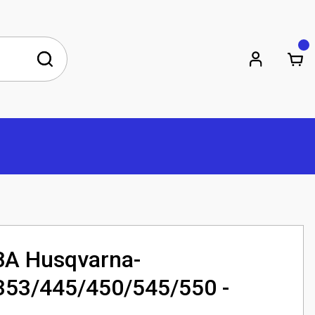
58A Husqvarna-
353/445/450/545/550 -