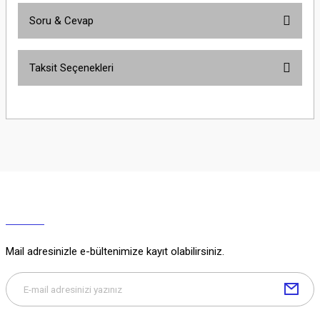
Soru & Cevap
Bu ürüne ilk yorumu siz yapın!
Taksit Seçenekleri
Yorum Yaz
Ürün hakkında henüz soru sorulmamış.
Soru Sor
Mail adresinizle e-bültenimize kayıt olabilirsiniz.