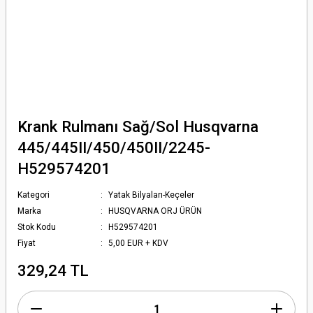
Krank Rulmanı Sağ/Sol Husqvarna
445/445II/450/450II/2245-
H529574201
Kategori
Yatak Bilyaları-Keçeler
Marka
HUSQVARNA ORJ ÜRÜN
Stok Kodu
H529574201
Fiyat
5,00 EUR + KDV
329,24 TL