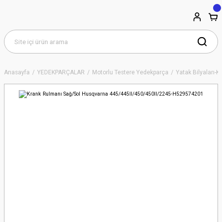
Anasayfa
YEDEKPARÇALAR
Motorlu Testere Yedekparça
Yatak Bilyaları-K