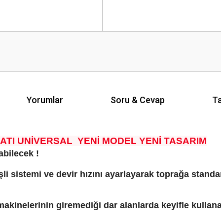
Yorumlar
Soru & Cevap
Ta
ATI UNİVERSAL YENİ MODEL YENİ TASARIM
bilecek !
şli sistemi ve devir hızını ayarlayarak toprağa stan
a makinelerinin giremediği dar alanlarda keyifle kulla