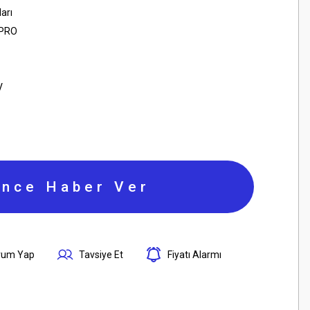
ları
RPRO
V
ince Haber Ver
rum Yap
Tavsiye Et
Fiyatı Alarmı