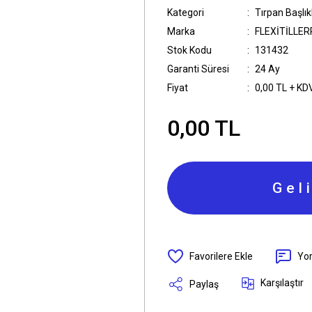
Kategori
Tırpan Başlık
Marka
FLEXİTİLLE
Stok Kodu
131432
Garanti Süresi
24 Ay
Fiyat
0,00 TL + KD
0,00 TL
Gel
Yo
Karşılaştır
Paylaş