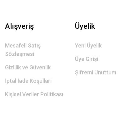
Alışveriş
Üyelik
Mesafeli Satış
Yeni Üyelik
Sözleşmesi
Üye Girişi
Gizlilik ve Güvenlik
Şifremi Unuttum
İptal İade Koşullari
Kişisel Veriler Politikası