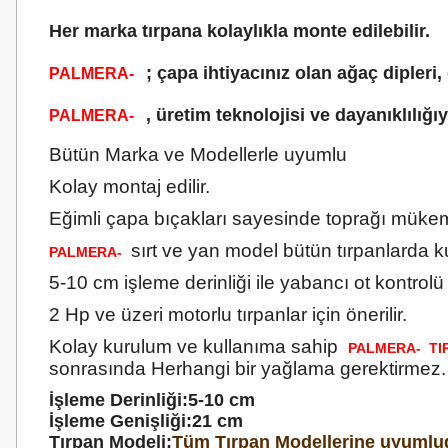
Her marka tırpana kolaylıkla monte edilebilir.
; çapa ihtiyacınız olan ağaç dipler
PALMERA-
, üretim teknolojisi ve dayanıklılığı
PALMERA-
Bütün Marka ve Modellerle uyumlu
Kolay montaj edilir.
Eğimli çapa bıçakları sayesinde toprağı mükemm
sırt ve yan model bütün tırpanlarda kul
PALMERA-
5-10 cm işleme derinliği ile yabancı ot kontrolü
2 Hp ve üzeri motorlu tırpanlar için önerilir.
Kolay kurulum ve kullanıma sahip
PALMERA- TI
sonrasında Herhangi bir yağlama gerektirmez.
İşleme Derinliği:5-10 cm
İşleme Genişliği:21 cm
Tırpan Modeli:
Tüm Tırpan Modellerine uyumlu