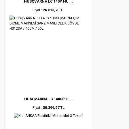
HUSQVARNA LC 140P HU ...
Fiyat :
26.613,70 TL
HUSQVARNA LC 140SP H ...
Fiyat :
30.399,97 TL