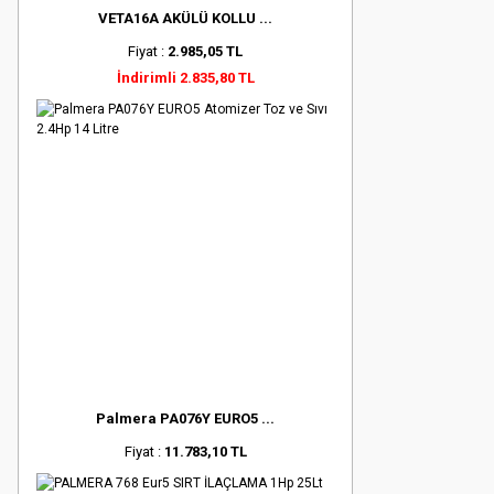
VETA16A AKÜLÜ KOLLU ...
Fiyat :
2.985,05 TL
İndirimli 2.835,80 TL
Palmera PA076Y EURO5 ...
Fiyat :
11.783,10 TL