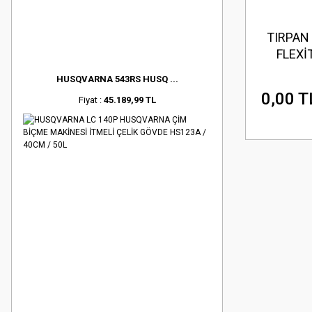
TIRPAN
FLEXİ
HUSQVARNA 543RS HUSQ ...
0,00 T
Fiyat :
45.189,99 TL