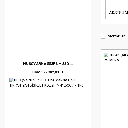
AKSESUA
Stoktakiler
HUSQVARNA 553RS HUSQ ...
Fiyat :
55.302,03 TL