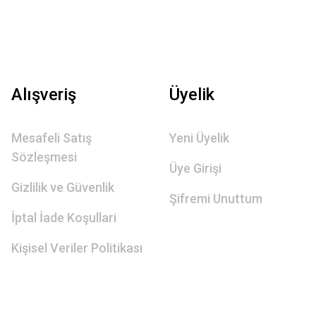
Alışveriş
Üyelik
Mesafeli Satış
Yeni Üyelik
Sözleşmesi
Üye Girişi
Gizlilik ve Güvenlik
Şifremi Unuttum
İptal İade Koşullari
Kişisel Veriler Politikası