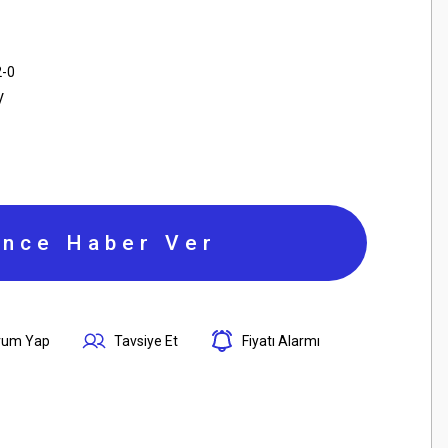
2-0
V
ince Haber Ver
rum Yap
Tavsiye Et
Fiyatı Alarmı