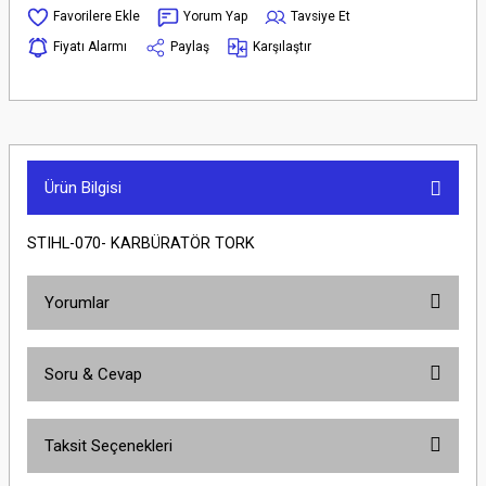
Yorum Yap
Tavsiye Et
Fiyatı Alarmı
Paylaş
Karşılaştır
Ürün Bilgisi
STIHL-070- KARBÜRATÖR TORK
Yorumlar
Soru & Cevap
Bu ürüne ilk yorumu siz yapın!
Taksit Seçenekleri
Yorum Yaz
Ürün hakkında henüz soru sorulmamış.