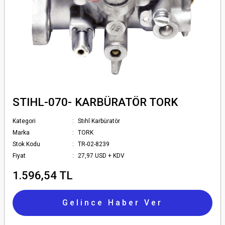
STIHL-070- KARBÜRATÖR TORK
Kategori
Stıhl Karbüratör
Marka
TORK
Stok Kodu
TR-02-8239
Fiyat
27,97 USD + KDV
1.596,54 TL
Gelince Haber Ver