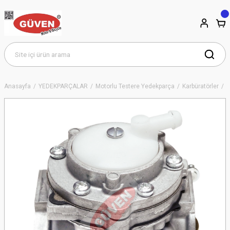
Anasayfa
YEDEKPARÇALAR
Motorlu Testere Yedekparça
Karbüratörler
S