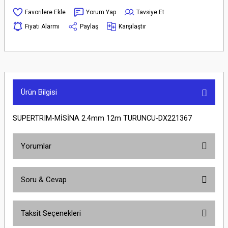
Yorum Yap
Tavsiye Et
Fiyatı Alarmı
Paylaş
Karşılaştır
Ürün Bilgisi
SUPERTRIM-MİSİNA 2.4mm 12m TURUNCU-DX221367
Yorumlar
Soru & Cevap
Bu ürüne ilk yorumu siz yapın!
Taksit Seçenekleri
Yorum Yaz
Ürün hakkında henüz soru sorulmamış.