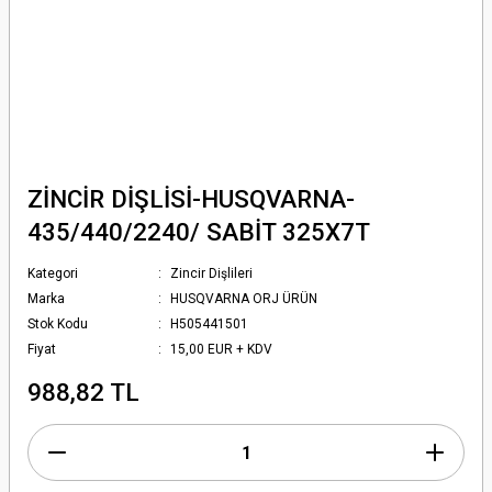
ZİNCİR DİŞLİSİ-HUSQVARNA-
435/440/2240/ SABİT 325X7T
Kategori
Zincir Dişlileri
Marka
HUSQVARNA ORJ ÜRÜN
Stok Kodu
H505441501
Fiyat
15,00 EUR + KDV
988,82 TL