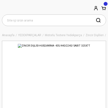
Anasayfa
YEDEKPARÇALAR
Motorlu Testere Yedekparça
Zincir Dişlileri