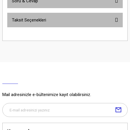
Soru & Cevap
Bu ürüne ilk yorumu siz yapın!
Taksit Seçenekleri
Yorum Yaz
Ürün hakkında henüz soru sorulmamış.
Soru Sor
Mail adresinizle e-bültenimize kayıt olabilirsiniz.